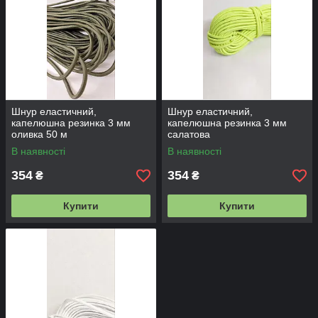
У нашому інтернет-магазині можна замовити капелюшну
гумку за індивідуальним макетом, попередньо поєднавши
діаметр і зовнішній вигляд продукту
Шнур еластичний,
Шнур еластичний,
капелюшна резинка 3 мм
капелюшна резинка 3 мм
оливка 50 м
салатова
В наявності
В наявності
354
354
₴
₴
Купити
Купити