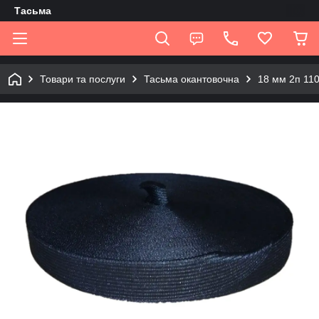
Tасьма
Товари та послуги
Тасьма окантовочна
18 мм 2п 11