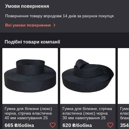
Умови повернення
Повернення товару впродовж 14 днів за рахунок покупця
Всі умови повернення
Подібні товари компанії
Гумка для білизни (люкс)
Гумка для білизни, стрічка
Гумк
чорна, стрічка еластична
еластична (люкс) чорна
елас
40 мм намотування 25
30 мм намотування 25
блак
метрів
метрів
намо
665
620
354
₴/бобіна
₴/бобіна