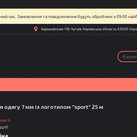
очий час. Замовлення та повідомлення будуть оброблені з 09:00 най
Харьковская 118 Чугуїв Харківська область 63505 Украї
 одягу 7 мм із логотипом "sport" 25 м
ності
здріб
іна