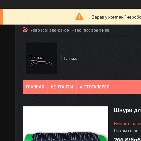
Зараз у компанії нероб
+380 (66) 586-05-09
+380 (50) 506-71-89
Tасьма
ГЛАВНАЯ
КОНТАКТЫ
ФОТОГАЛЕРЕЯ
Шнури для
Немає в наяв
Оптом і в ро
266 ₴/боб