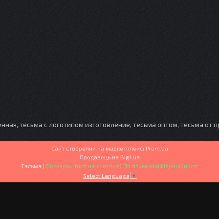
енная, тесьма с логотипом изготовление, тесьма оптом, тесьма от 
Сайт створений на маркетплейсі
Prom.ua
Продавець на Bigl.ua
Тасьма |
Поскаржитися на контент
|
Політика конфіденційності
Select Language
▼