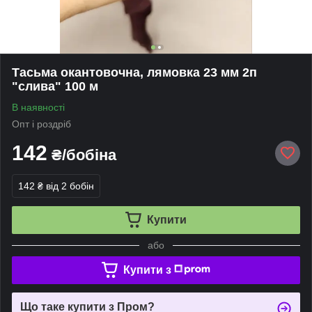
Тасьма окантовочна, лямовка 23 мм 2п
"слива" 100 м
В наявності
Опт і роздріб
142
₴/бобіна
142 ₴
від 2 бобін
Купити
або
Купити з
Що таке купити з Пром?