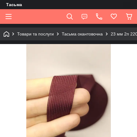
Tасьма
Товари та послуги
Тасьма окантовочна
23 мм 2п 22