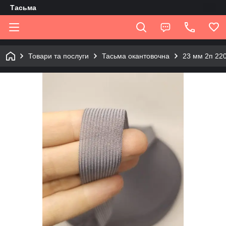
Tасьма
Товари та послуги
Тасьма окантовочна
23 мм 2п 22