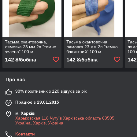
Тасьма окантовочна,
Тасьма окантовочна,
Тась
лямовка 23 мм 2п "темно
лямовка 23 мм 2п "темно
лямо
зелена" 100 м
блакитний" 100 м
100 
142
142
142
₴/бобіна
₴/бобіна
Про нас
98% позитивних з 120 відгуків за рік
Працює з 29.01.2015
м. Харків
Харьковская 118 Чугуїв Харківська область 63505
Україна, Харків, Україна
Контакти