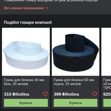
Повернення товару впродовж 14 днів за рахунок покупця
Всі умови повернення
Подібні товари компанії
Гумка для білизни 40 мм
Гумка для білизни 60 мм
Гумк
біла, 25 метрів
чорна, 25 метрів
об'є
"SPO
310
399
620
₴/бобіна
₴/бобіна
Купити
Купити