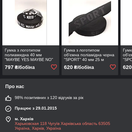
Гумка з логотипом
Гумка з логотипом
Гумк
полиамидна 40 мм
об'ємна поліамідна чорна
об'є
"MAYBE YES MAYBE NO"
"SPORT" 40 мм 25 м
"SP
м
797
620
620
₴/бобіна
₴/бобіна
Про нас
98% позитивних з 120 відгуків за рік
Працює з 29.01.2015
м. Харків
Харьковская 118 Чугуїв Харківська область 63505
Україна, Харків, Україна