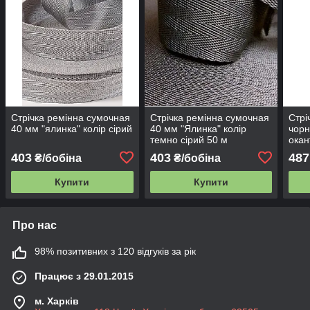
Стрічка ремінна сумочная
Стрічка ремінна сумочная
Стрі
40 мм "ялинка" колір сірий
40 мм "Ялинка" колір
чорн
темно сірий 50 м
окан
403
403
487
₴/бобіна
₴/бобіна
Купити
Купити
Про нас
98% позитивних з 120 відгуків за рік
Працює з 29.01.2015
м. Харків