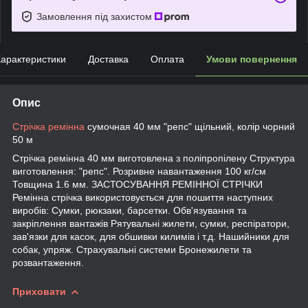
Замовлення під захистом
арактеристики
Доставка
Оплата
Умови повернення
Опис
Стрічка ремінна
сумочная 40 мм "репс" щільний, колір чорний
50 м
Стрічка ремінна 40 мм виготовлена ​​з поліпропілену Структура
виготовлення: "репс". Розривне навантаження 100 кг/см
Товщина 1.6 мм. ЗАСТОСУВАННЯ РЕМІННОЇ СТРІЧКИ
Ремінна стрічка використовується для пошиття наступних
виробів: Сумки, рюкзаки, барсетки. Обв'язування та
закріплення вантажів Рятувальні жилети, сумки, респіратори,
зав'язки для касок, для обшивки килимів і т.д. Нашийники для
собак, упряж. Страхувальні системи Бронежилети та
розвантаження.
Приховати