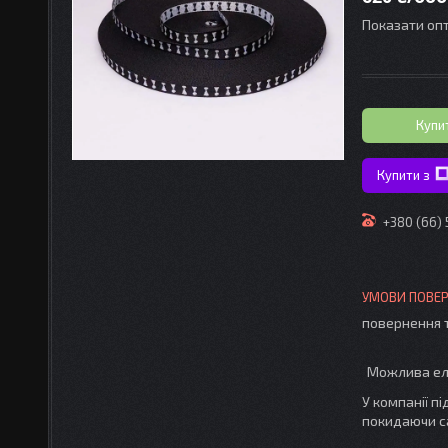
Показати опт
Купи
Купити з
+380 (66)
повернення 
У компанії п
покидаючи с