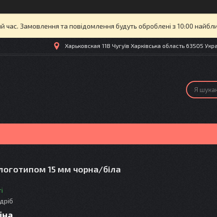
й час. Замовлення та повідомлення будуть оброблені з 10:00 найбли
Харьковская 118 Чугуїв Харківська область 63505 Украї
 логотипом 15 мм чорна/біла
і
здріб
іна