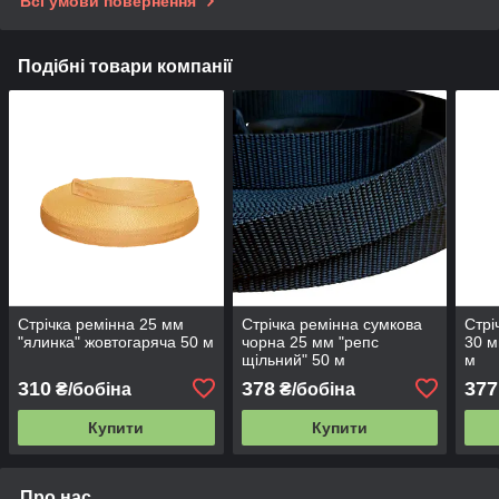
Всі умови повернення
Подібні товари компанії
Стрічка ремінна 25 мм
Стрічка ремінна сумкова
Стрі
"ялинка" жовтогаряча 50 м
чорна 25 мм "репс
30 м
щільний" 50 м
м
310
378
377
₴/бобіна
₴/бобіна
Купити
Купити
Про нас