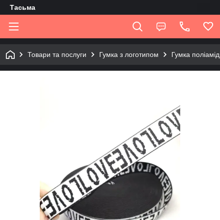
Tасьма
Товари та послуги
Гумка з логотипом
Гумка поліамі