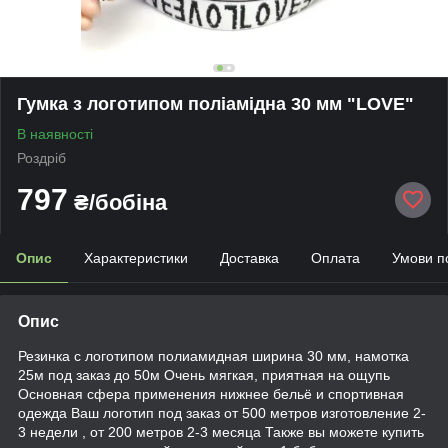
Гумка з логотипом поліамідна 30 мм "LOVE"
В наявності
Роздріб
797
₴/бобіна
Опис
Характеристики
Доставка
Оплата
Умови п
Опис
Резинка с логотипом полиамидная ширина 30 мм, намотка
25м под заказ до 50м Очень мягкая, приятная на ощупь
Основная сфера применения нижнее бельё и спортивная
одежда Ваш логотип под заказ от 500 метров изготовление 2-
3 недели , от 200 метров 2-3 месяца Также вы можете купить