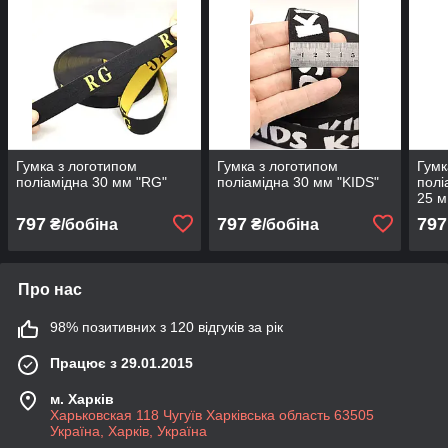
Гумка з логотипом
Гумка з логотипом
Гумк
поліамідна 30 мм "RG"
поліамідна 30 мм "KIDS"
полі
25 м
797
797
797
₴/бобіна
₴/бобіна
Про нас
98% позитивних з 120 відгуків за рік
Працює з 29.01.2015
м. Харків
Харьковская 118 Чугуїв Харківська область 63505
Україна, Харків, Україна