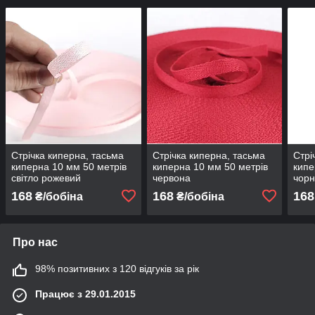
Стрічка киперна, тасьма
Стрічка киперна, тасьма
Стрі
киперна 10 мм 50 метрів
киперна 10 мм 50 метрів
кипе
світло рожевий
червона
чорн
168
168
168
₴/бобіна
₴/бобіна
Про нас
98% позитивних з 120 відгуків за рік
Працює з 29.01.2015