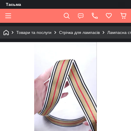
Tасьма
Товари та послуги
Стрічка для лампасів
Лампасна ст