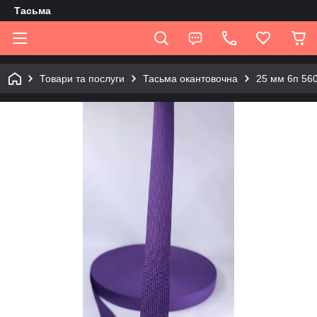
Tасьма
Товари та послуги
Тасьма окантовочна
25 мм 6п 56