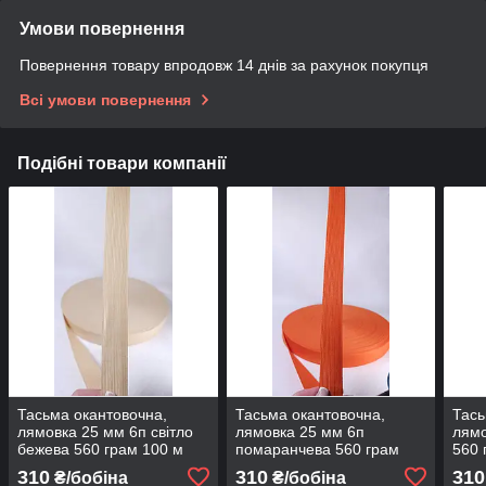
Умови повернення
Повернення товару впродовж 14 днів за рахунок покупця
Всі умови повернення
Подібні товари компанії
Тасьма окантовочна,
Тасьма окантовочна,
Тась
лямовка 25 мм 6п світло
лямовка 25 мм 6п
лямо
бежева 560 грам 100 м
помаранчева 560 грам
560 
100 м
310
310
310
₴/бобіна
₴/бобіна