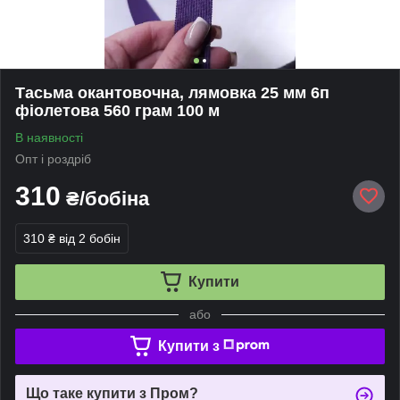
Тасьма окантовочна, лямовка 25 мм 6п
фіолетова 560 грам 100 м
В наявності
Опт і роздріб
310
₴/бобіна
310 ₴
від 2 бобін
Купити
або
Купити з
Що таке купити з Пром?