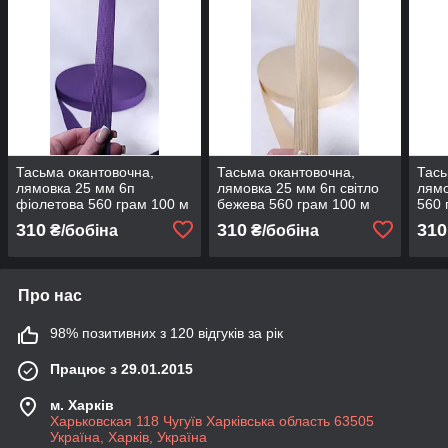
Тасьма окантовочна,
Тасьма окантовочна,
Тась
лямовка 25 мм 6п
лямовка 25 мм 6п світло
лямо
фіолетова 560 грам 100 м
бежева 560 грам 100 м
560 
310
310
310
₴/бобіна
₴/бобіна
Про нас
98% позитивних з 120 відгуків за рік
Працює з 29.01.2015
м. Харків
Харьковская 118 Чугуїв Харківська область 63505
Україна, Харків, Україна