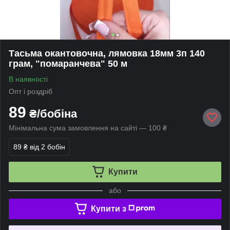
Тасьма окантовочна, лямовка 18мм 3п 140
грам, "помаранчева" 50 м
В наявності
Опт і роздріб
89
₴/бобіна
Мінімальна сума замовлення на сайті — 100 ₴
89 ₴
від 2 бобін
Купити
або
Купити з