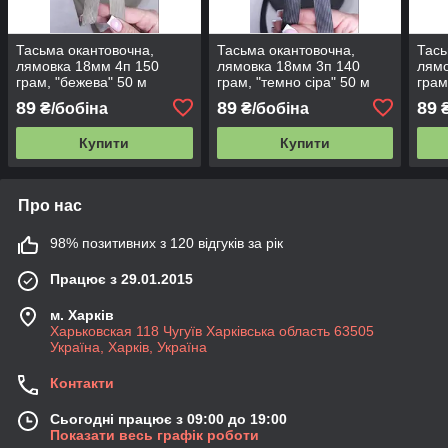
Тасьма окантовочна,
Тасьма окантовочна,
Тась
лямовка 18мм 4п 150
лямовка 18мм 3п 140
лямо
грам, "бежева" 50 м
грам, "темно сіра" 50 м
грам
89
89
89
₴/бобіна
₴/бобіна
₴
Купити
Купити
Про нас
98% позитивних з 120 відгуків за рік
Працює з 29.01.2015
м. Харків
Харьковская 118 Чугуїв Харківська область 63505
Україна, Харків, Україна
Контакти
Сьогодні працює з 09:00 до 19:00
Показати весь графік роботи