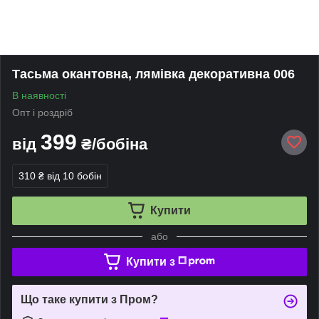
Тасьма окантовна, лямівка декоративна 006
В наявності
Опт і роздріб
399
від
₴/бобіна
310 ₴
від 10 бобін
Купити
або
Купити з
Що таке купити з Пром?