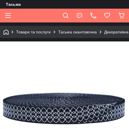
Tасьма
Товари та послуги
Тасьма окантовочна
Декоративна