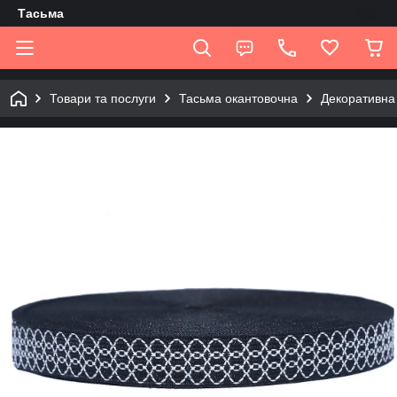
Tасьма
Товари та послуги
Тасьма окантовочна
Декоративна