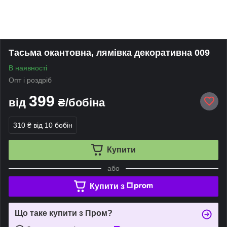
Тасьма окантовна, лямівка декоративна 009
В наявності
Опт і роздріб
399
від
₴/бобіна
310 ₴
від 10 бобін
Купити
або
Купити з
Що таке купити з Пром?