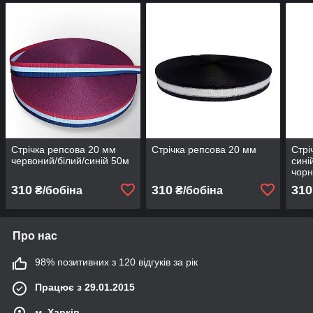
Стрічка репсова 20 мм
Стрічка репсова 20 мм
Стрі
червоний/білий/синій 50м
сині
чор
310
310
310
₴/бобіна
₴/бобіна
Про нас
98% позитивних з 120 відгуків за рік
Працює з 29.01.2015
м. Харків