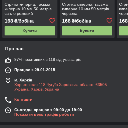
Стрічка киперна, тасьма
Стрічка киперна, тасьма
Стрі
киперна 10 мм 50 метрів
киперна 10 мм 50 метрів
кипе
світло рожевий
червона
чорн
168
168
168
₴/бобіна
₴/бобіна
Купити
Купити
Про нас
97% позитивних з 119 відгуків за рік
Працює з 29.01.2015
м. Харків
Харьковская 118 Чугуїв Харківська область 63505
Україна, Харків, Україна
Контакти
Сьогодні працює з 09:00 до 19:00
Показати весь графік роботи