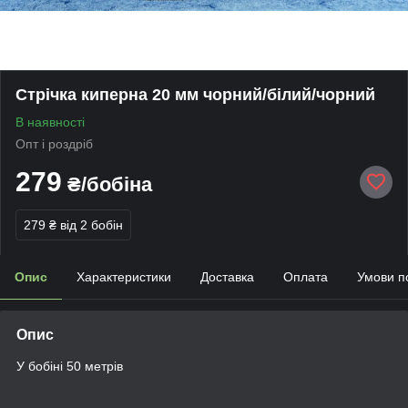
Стрічка киперна 20 мм чорний/білий/чорний
В наявності
Опт і роздріб
279
₴/бобіна
279 ₴
від 2 бобін
Опис
Характеристики
Доставка
Оплата
Умови п
Опис
У бобіні 50 метрів