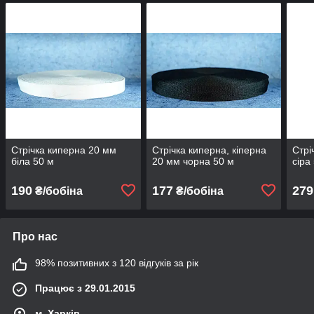
Стрічка киперна 20 мм
Стрічка киперна, кіперна
Стрі
біла 50 м
20 мм чорна 50 м
сіра
190
177
279
₴/бобіна
₴/бобіна
Про нас
98% позитивних з 120 відгуків за рік
Працює з 29.01.2015
м. Харків