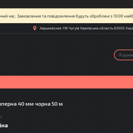
очий час. Замовлення та повідомлення будуть оброблені з 10:00 най
Харьковская 118 Чугуїв Харківська область 63505 Украї
иперна 40 мм чорна 50 м
і
іна