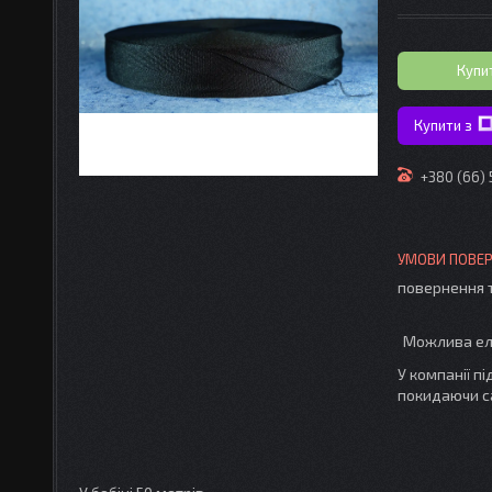
Купи
Купити з
+380 (66)
повернення 
У компанії п
покидаючи с