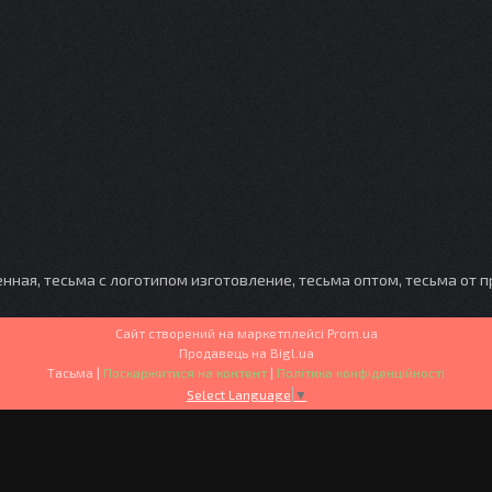
енная, тесьма с логотипом изготовление, тесьма оптом, тесьма от 
Сайт створений на маркетплейсі
Prom.ua
Продавець на Bigl.ua
Тасьма |
Поскаржитися на контент
|
Політика конфіденційності
Select Language
▼