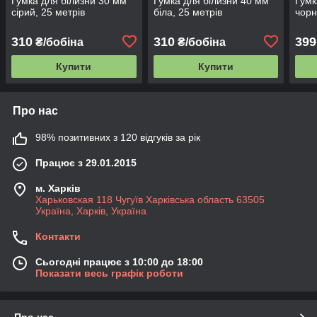
Гумка для білизни 30 мм
Гумка для білизни 40 мм
Гумк
сірий, 25 метрів
біла, 25 метрів
чорн
310
310
399
₴/бобіна
₴/бобіна
Купити
Купити
Про нас
98% позитивних з 120 відгуків за рік
Працює з 29.01.2015
м. Харків
Харьковская 118 Чугуїв Харківська область 63505
Україна, Харків, Україна
Контакти
Сьогодні працює з 10:00 до 18:00
Показати весь графік роботи
Про нас