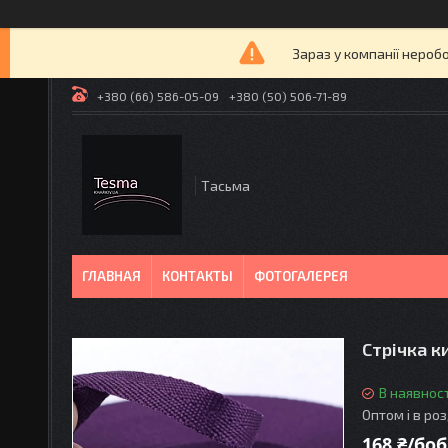
Зараз у компанії нероб
+380 (66) 586-05-09
+380 (50) 506-71-89
Tасьма
ГЛАВНАЯ
КОНТАКТЫ
ФОТОГАЛЕРЕЯ
Стрічка к
В наявност
Оптом і в ро
168 ₴/боб