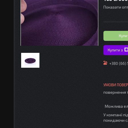
Показати опт
Купи
Купити з
+380 (66)
повернення 
У компанії п
покидаючи с