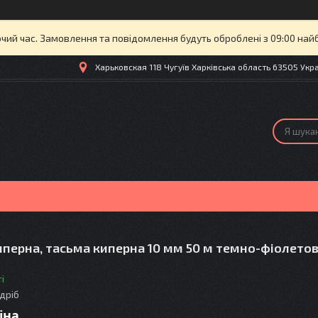
очий час. Замовлення та повідомлення будуть оброблені з 09:00 най
Харьковская 118 Чугуїв Харківська область 63505 Украї
иперна, тасьма киперна 10 мм 50 м темно-фіолето
і
здріб
іна