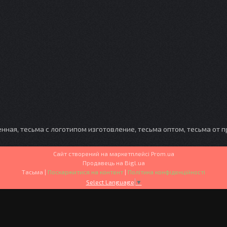
енная, тесьма с логотипом изготовление, тесьма оптом, тесьма от 
Сайт створений на маркетплейсі
Prom.ua
Продавець на Bigl.ua
Тасьма |
Поскаржитися на контент
|
Політика конфіденційності
Select Language
▼