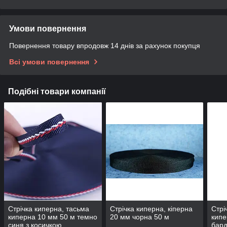
Умови повернення
Повернення товару впродовж 14 днів за рахунок покупця
Всі умови повернення
Подібні товари компанії
Стрічка киперна, тасьма
Стрічка киперна, кіперна
Стрі
киперна 10 мм 50 м темно
20 мм чорна 50 м
кипе
синя з косичкою
бард